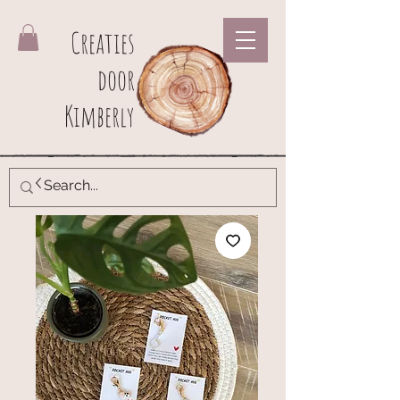
Creaties
door
Kimberly