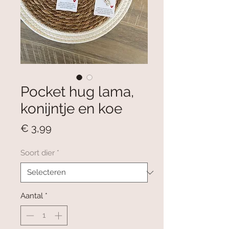
Pocket hug lama,
konijntje en koe
Prijs
€ 3,99
Soort dier
*
Aantal
*