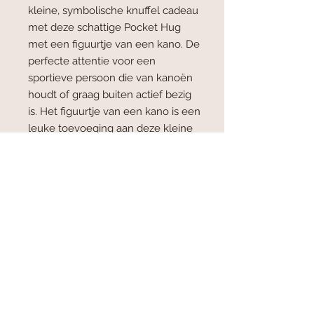
kleine, symbolische knuffel cadeau
met deze schattige Pocket Hug
met een figuurtje van een kano. De
perfecte attentie voor een
sportieve persoon die van kanoën
houdt of graag buiten actief bezig
is. Het figuurtje van een kano is een
leuke toevoeging aan deze kleine
knuffel die gemakkelijk in de hand
of tas past. Dit kleine cadeautje een
mooie manier om iemand te laten
weten dat je aan hen denkt. Geef
een symbolische knuffel die ze
overal mee naartoe kunnen nemen
– perfect voor elke gelegenheid.